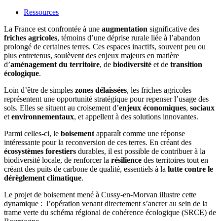
Ressources
La France est confrontée à une
augmentation
significative des
friches agricoles
, témoins d’une déprise rurale liée à l’abandon
prolongé de certaines terres. Ces espaces inactifs, souvent peu ou
plus entretenus, soulèvent des enjeux majeurs en matière
d’
aménagement du territoire
, de
biodiversité
et de
transition
écologique
.
Loin d’être de simples
zones délaissées
, les friches agricoles
représentent une opportunité stratégique pour repenser l’usage des
sols. Elles se situent au croisement d’
enjeux économiques
,
sociaux
et
environnementaux
, et appellent à des solutions innovantes.
Parmi celles-ci, le
boisement
apparaît comme une réponse
intéressante pour la reconversion de ces terres. En créant des
écosystèmes forestiers
durables, il est possible de contribuer à la
biodiversité locale, de renforcer la
résilience
des territoires tout en
créant des puits de carbone de qualité, essentiels à la
lutte contre le
dérèglement climatique
.
Le projet de boisement mené à Cussy-en-Morvan illustre cette
dynamique : l’opération venant directement s’ancrer au sein de la
trame verte du schéma régional de cohérence écologique (SRCE) de