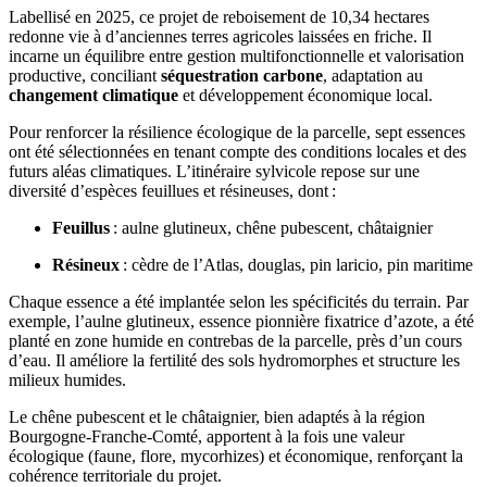
Labellisé en 2025, ce projet de reboisement de 10,34 hectares
redonne vie à d’anciennes terres agricoles laissées en friche. Il
incarne un équilibre entre gestion multifonctionnelle et valorisation
productive, conciliant
séquestration carbone
, adaptation au
changement climatique
et développement économique local.
Pour renforcer la résilience écologique de la parcelle, sept essences
ont été sélectionnées en tenant compte des conditions locales et des
futurs aléas climatiques. L’itinéraire sylvicole repose sur une
diversité d’espèces feuillues et résineuses, dont :
Feuillus
: aulne glutineux, chêne pubescent, châtaignier
Résineux
: cèdre de l’Atlas, douglas, pin laricio, pin maritime
Chaque essence a été implantée selon les spécificités du terrain. Par
exemple, l’aulne glutineux, essence pionnière fixatrice d’azote, a été
planté en zone humide en contrebas de la parcelle, près d’un cours
d’eau. Il améliore la fertilité des sols hydromorphes et structure les
milieux humides.
Le chêne pubescent et le châtaignier, bien adaptés à la région
Bourgogne-Franche-Comté, apportent à la fois une valeur
écologique (faune, flore, mycorhizes) et économique, renforçant la
cohérence territoriale du projet.