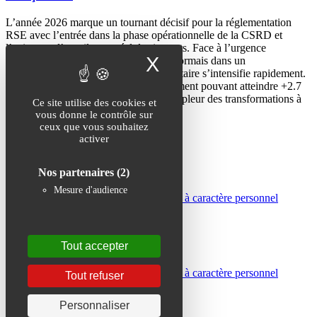
L’année 2026 marque un tournant décisif pour la réglementation
RSE avec l’entrée dans la phase opérationnelle de la CSRD et
l’exigence d’un pilotage réel des impacts. Face à l’urgence
X
Masquer le band
climatique, les entreprises évoluent désormais dans un
environnement où la pression réglementaire s’intensifie rapidement.
Les projections évoquant un réchauffement pouvant atteindre +2.7
°C en France d’ici 2050 rappellent l’ampleur des transformations à
Ce site utilise des cookies et
opérer 1.
vous donne le contrôle sur
ceux que vous souhaitez
Lire la suite »
activer
30/04/2026
Nos partenaires
(2)
Recrutement
Mesure d'audience
Charte de protection des données à caractère personnel
Mentions légales
Plan du site
Accessibilité : non conforme
Tout accepter
Recrutement
Charte de protection des données à caractère personnel
Tout refuser
Mentions légales
Plan du site
Personnaliser
Accessibilité : non conforme