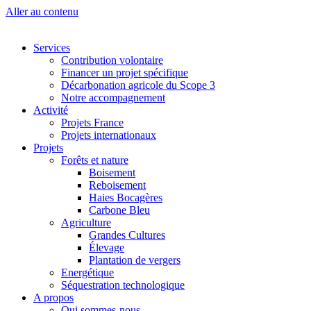
Panneau de gestion des cookies
Aller au contenu
Services
Contribution volontaire
Financer un projet spécifique
Décarbonation agricole du Scope 3
Notre accompagnement
Activité
Projets France
Projets internationaux
Projets
Forêts et nature
Boisement
Reboisement
Haies Bocagères
Carbone Bleu
Agriculture
Grandes Cultures
Élevage
Plantation de vergers
Energétique
Séquestration technologique
A propos
Qui sommes-nous