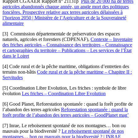
Rapport CGAAER Rapport n° 21131p
Plus de 20 000 ha de terres
agricoles abandonnés chaque année, un angle mort des politiques
foncières. Prospective relative aux terres agricoles délaissées à
l’horizon 2050 | Ministère de l’Agriculture et de la Souveraineté
alimentaire
[3] Commission départementale de préservation des espaces
naturels, agricoles et forestiers (CDPENAF),
Contexte – Inventaire
des friches agricoles – Connaissance des territoires – Connaissance
et cartographies du territoire – Publications – Les services de l’État
dans le Loiret
[4] Code rural et de la pêche maritime, obligations d’entretien des
terrains non-bâtis
Code rural et de la pêche maritime – Chapitre II :
Servitudes
[5] Coordination Libre Evolution, Les friches : symbole de libre
évolution
Les friches – Coordination Libre Evolution
[6] Good Planet, Reforestation spontanée : quand la forêt profite de
l’abandon des terres agricoles
Reforestation spontanée : quand la
forêt profite de l’abandon des terres agricoles – GoodPlanet mag’
[7] Inrae, Le reboisement spontané de nos montagnes… bon ou
mauvais pour la biodiversité ?
Le reboisement spontané de nos
montagnes… bon ou mauvais pour la biodiversité ? | INRAE