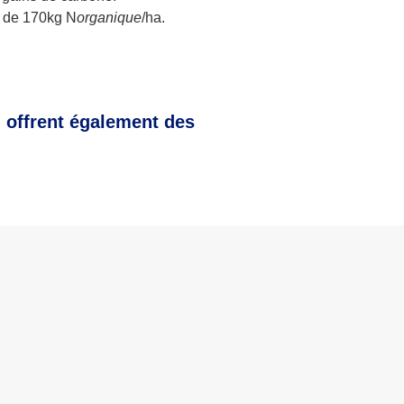
e de 170kg N
organique
/ha.
, offrent également des