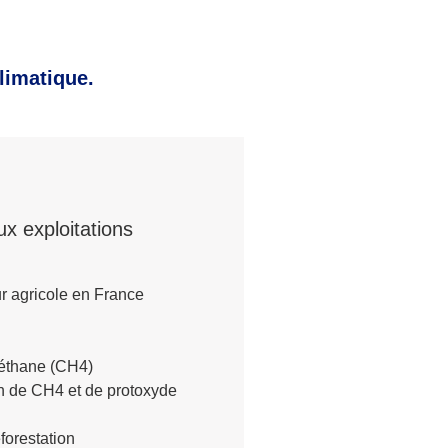
limatique.
ux exploitations
ur agricole en France
méthane (CH4)
on de CH4 et de protoxyde
forestation