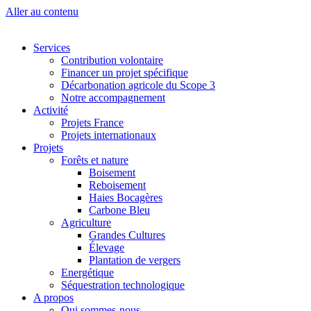
Panneau de gestion des cookies
Aller au contenu
Services
Contribution volontaire
Financer un projet spécifique
Décarbonation agricole du Scope 3
Notre accompagnement
Activité
Projets France
Projets internationaux
Projets
Forêts et nature
Boisement
Reboisement
Haies Bocagères
Carbone Bleu
Agriculture
Grandes Cultures
Élevage
Plantation de vergers
Energétique
Séquestration technologique
A propos
Qui sommes-nous