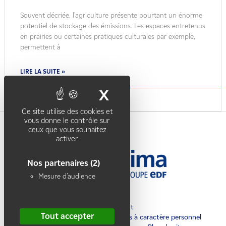
Souvent décriée, l’agriculture présente pourtant un énorme
potentiel de stockage des émissions. Les espaces entretenus
en prairies ou certaines pratiques culturales par exemple,
permettent à
LIRE LA SUITE »
X
Masquer le band
27/03/2024
Ce site utilise des cookies et
vous donne le contrôle sur
ceux que vous souhaitez
activer
Nos partenaires
(2)
Mesure d'audience
Recrutement
Tout accepter
Charte de protection des données à caractère personnel