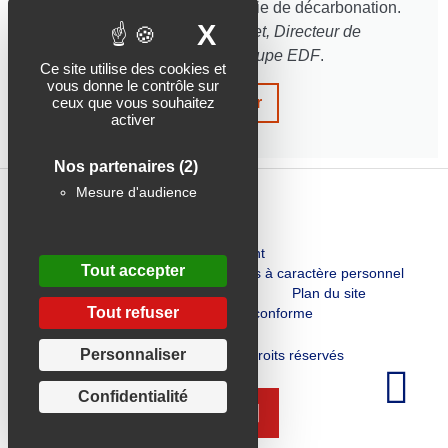
sur l’ensemble de leur stratégie de décarbonation.
X
Masquer le band
» se réjouit
Julien Villeret, Directeur de
l’innovation du groupe EDF
.
Ce site utilise des cookies et
vous donne le contrôle sur
ceux que vous souhaitez
Consulter
activer
Nos partenaires
(2)
Mesure d'audience
Recrutement
Tout accepter
Charte de protection des données à caractère personnel
Mentions légales
Plan du site
Tout refuser
Accessibilité : non conforme
Personnaliser
OKLIMA© 2026 - Tous droits réservés
Confidentialité